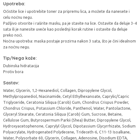
Upotreba:
Očistite lice i upotrebite toner za pripremu lica, a možete da nanesete i
celu noćnu negu.
Pažljivo otvorite i raširite masku, pa je stavite na lice. Ostavite da deluje 3-4
sata ili je nanesite uveče kao poslednji korak rutine i ostavite da deluje
preko noći.
Noćna upotreba: maska postaje prozirna nakon 3 sata, što je čini idealnom
za noćnu negu.
Tip/Nega kože:
Dubinska hidratacija
Protiv bora
Sastav:
Water, Glycerin, 1,2-Hexanediol, Collagen, Dipropylene Glycol,
Methylpropanediol, Niacinamide, Cetyl Ethylhexanoate, Caprylic/Capric
Triglyceride, Ceratonia Siliqua (Carob) Gum, Chondrus Crispus Powder,
Chondrus Crispus, Potassium Chloride, Panthenol, Water, Pantolactone,
Glyceryl Stearate, Ceratonia Siliqua (Carob) Gum, Sucrose, Betaine,
Cellulose Gum, Butyrospermum Parkii (Shea) Butter, Dipropylene Glycol,
Hydroxyacetophenone, Caprylyl Glycol, Dipotassium Glycyrrhizate, Sodium
Polyacrylate, Hydrogenated Polydecene, Trideceth-6, C11-13 Isoalkane,
Water, Polysorbate 60, Glycerin, Collagen, Adenosine, Disodium EDTA,