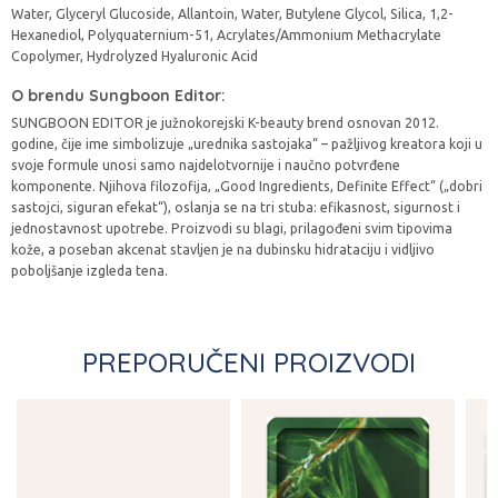
Water, Glyceryl Glucoside, Allantoin, Water, Butylene Glycol, Silica, 1,2-
Hexanediol, Polyquaternium-51, Acrylates/Ammonium Methacrylate
Copolymer, Hydrolyzed Hyaluronic Acid
O brendu Sungboon Editor:
SUNGBOON EDITOR je južnokorejski K-beauty brend osnovan 2012.
godine, čije ime simbolizuje „urednika sastojaka“ – pažljivog kreatora koji u
svoje formule unosi samo najdelotvornije i naučno potvrđene
komponente. Njihova filozofija, „Good Ingredients, Definite Effect“ („dobri
sastojci, siguran efekat“), oslanja se na tri stuba: efikasnost, sigurnost i
jednostavnost upotrebe. Proizvodi su blagi, prilagođeni svim tipovima
kože, a poseban akcenat stavljen je na dubinsku hidrataciju i vidljivo
poboljšanje izgleda tena.
PREPORUČENI PROIZVODI