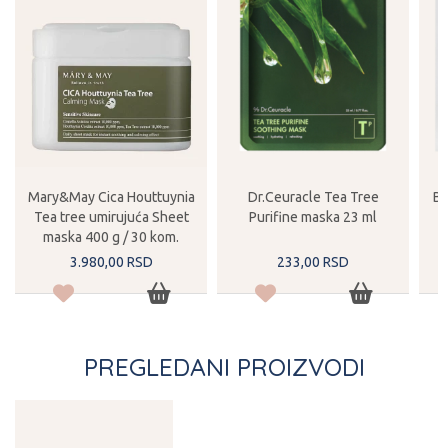
Mary&May Cica Houttuynia
Dr.Ceuracle Tea Tree
Be
Tea tree umirujuća Sheet
Purifine maska 23 ml
A
maska 400 g / 30 kom.
3.980,
00
RSD
233,
00
RSD
PREGLEDANI PROIZVODI