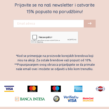
Prijavite se na naš newsletter i ostvarite
15% popusta na porudžbinu!
*Kod se primenjuje na proizvode korejskih brendova koji
nisu na akciji. Za ostale brendove važi popust od 10%.
**Popunjavanjem ovog obrasca prijavljujete se da primate
naše email-ove i možete se odjaviti u bilo kom trenutku.