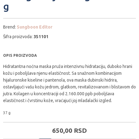
g
Brend:
Sungboon Editor
Šifra proizvoda:
351101
OPIS PROIZVODA
Hidratantna noćna maska pruža intenzivnu hidrataciju, duboko hrani
kožu i poboljšava njenu elastičnost. Sa snažnom kombinacijom
hijaluronske kiseline i pantenola, ova maska dubinski hidrira,
ostavljajući vašu kožu jedrom, glatkom, revitalizovanom i blistavom do
jutra. Kolagen u koncentraciji od 2.160.000 ppb poboljšava
elastičnost i čvrstinu kože, vraćajući joj mladalački izgled.
37 g
650,
00
RSD