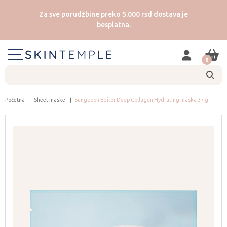
Za sve porudžbine preko 5.000 rsd dostava je
besplatna.
0
Početna
Sheet maske
Sungboon Editor Deep Collagen Hydrating maska 37 g