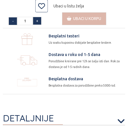
Ubaci u listu želja
UBACI U KORPU
+
-
Besplatni testeri
Uz svaku kupovinu dobijate besplatne testere.
Dostava u roku od 1-5 dana
Porudžbine kreirane pre 12h se šalju isti dan. Rok za
dostavu je od 1-5 radnih dana.
Besplatna dostava
Besplatna dostava za porudžbine preko 5000 rsd.
DETALJNIJE