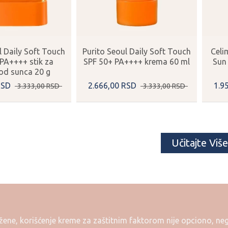
l Daily Soft Touch
Purito Seoul Daily Soft Touch
Celi
PA++++ stik za
SPF 50+ PA++++ krema 60 ml
Sun
 od sunca 20 g
RSD
2.666,
00
RSD
1.9
3.333,
00
RSD
3.333,
00
RSD
Učitajte Više
žene, korišćenje kreme za zaštitnim faktorom nije opciono, n