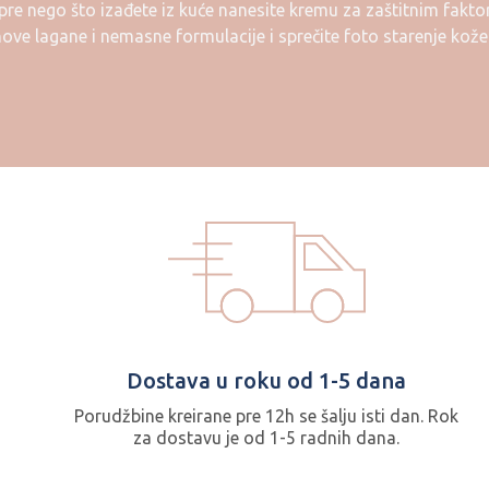
pre nego što izađete iz kuće nanesite kremu za zaštitnim fakt
hove lagane i nemasne formulacije i sprečite foto starenje kože k
Dostava u roku od 1-5 dana
Porudžbine kreirane pre 12h se šalju isti dan. Rok
za dostavu je od 1-5 radnih dana.