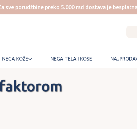
Za sve porudžbine preko 5.000 rsd dostava je besplatna
NEGA KOŽE
NEGA TELA I KOSE
NAJPRODAV
 faktorom
NUMBUZIN
SKIN1004
ONE THING
SKINFOOD
ONGREDIENTS
SKINTEMPLE
PEM DELIAN
SOME BY MI
SUNGBOON
PERIPERA
EDITOR