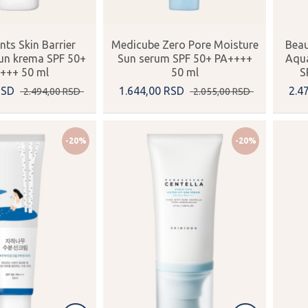
ts Skin Barrier
Medicube Zero Pore Moisture
Beau
un krema SPF 50+
Sun serum SPF 50+ PA++++
Aqua
+++ 50 ml
50 ml
S
RSD
1.644,
00
RSD
2.4
2.494,
00
RSD
2.055,
00
RSD
-20%
-20%