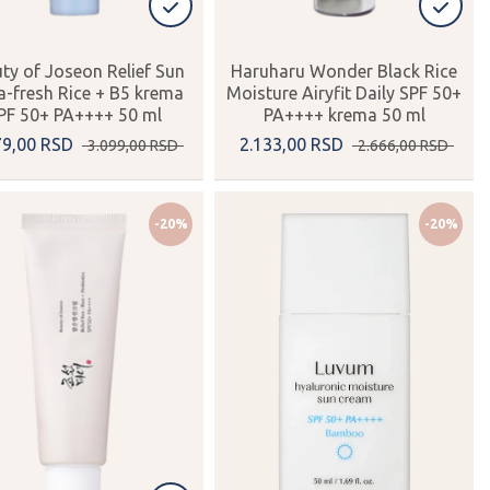
ty of Joseon Relief Sun
Haruharu Wonder Black Rice
-fresh Rice + B5 krema
Moisture Airyfit Daily SPF 50+
PF 50+ PA++++ 50 ml
PA++++ krema 50 ml
79,
00
RSD
2.133,
00
RSD
3.099,
00
RSD
2.666,
00
RSD
-20%
-20%