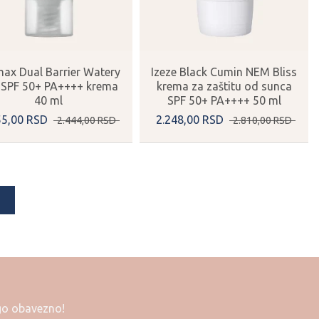
max Dual Barrier Watery
Izeze Black Cumin NEM Bliss
 SPF 50+ PA++++ krema
krema za zaštitu od sunca
40 ml
SPF 50+ PA++++ 50 ml
55,
00
RSD
2.248,
00
RSD
2.444,
00
RSD
2.810,
00
RSD
ego obavezno!