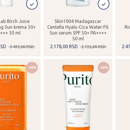
ab Birch Juice
Skin1004 Madagascar
ng Sun krema 50+
Centella Hyalu-Cica Water-Fit
Ri
+++ 50 ml
Sun serum SPF 50+ PA++++
50 ml
RSD
2.178,
00
RSD
2.4
3.433,
00
RSD
2.722,
00
RSD
-20%
-20%