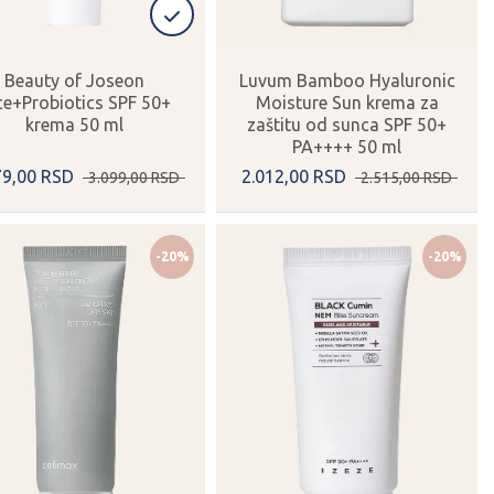
Beauty of Joseon
Luvum Bamboo Hyaluronic
ce+Probiotics SPF 50+
Moisture Sun krema za
krema 50 ml
zaštitu od sunca SPF 50+
PA++++ 50 ml
79,
00
RSD
2.012,
00
RSD
3.099,
00
RSD
2.515,
00
RSD
-20%
-20%