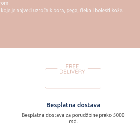
orom.
oje je najveći uzročnik bora, pega, fleka i bolesti kože.
Besplatna dostava
Besplatna dostava za porudžbine preko 5000
rsd.