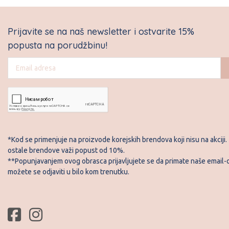
Prijavite se na naš newsletter i ostvarite 15%
popusta na porudžbinu!
*Kod se primenjuje na proizvode korejskih brendova koji nisu na akciji.
ostale brendove važi popust od 10%.
**Popunjavanjem ovog obrasca prijavljujete se da primate naše email-o
možete se odjaviti u bilo kom trenutku.