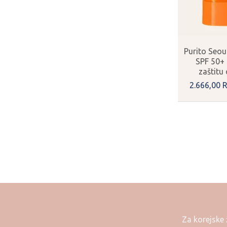
A
Purito Seou
SPF 50+ 
zaštitu
2.666,
00
Za korejske 