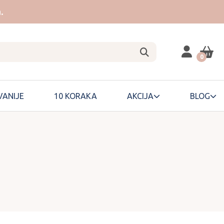
.
0
ANIJE
10 KORAKA
AKCIJA
BLOG