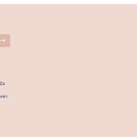
 Za
ve i