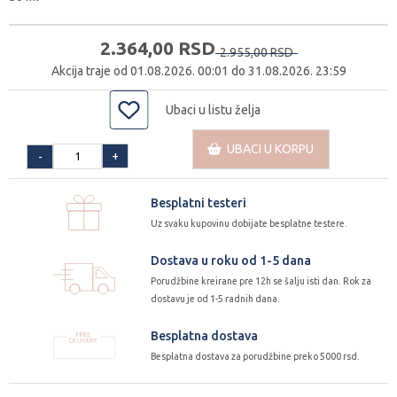
2.364,
00
RSD
2.955,
00
RSD
Akcija traje od 01.08.2026. 00:01 do 31.08.2026. 23:59
Ubaci u listu želja
UBACI U KORPU
+
-
Besplatni testeri
Uz svaku kupovinu dobijate besplatne testere.
Dostava u roku od 1-5 dana
Porudžbine kreirane pre 12h se šalju isti dan. Rok za
dostavu je od 1-5 radnih dana.
Besplatna dostava
Besplatna dostava za porudžbine preko 5000 rsd.