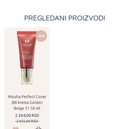
PREGLEDANI PROIZVODI
-20%
Missha Perfect Cover
BB krema Golden
Beige 31 50 ml
2.364,
00
RSD
2.955,
00
RSD