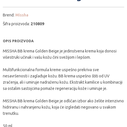
Brend:
Missha
Šifra proizvoda:
210809
OPIS PROIZVODA
MISSHA BB krema Golden Beige je jedinstvena krema koja donosi
višestruki učinak i vašu kožu čini svežijom i lepšom.
Multifunkcionalna formula kreme uspešno prekriva sve
nesavršenosti i zaglađuje kožu. BB krema uspešno štiti od UV
zračenja, ali i umiruje nadraženu kožu. Ekstrakt kamilice u kombinaciji
sa ostalim sastojcima pomaže regeneraciju kože i umiruje je.
MISSHA BB krema Golden Beige je odličan izbor ako želite intenzivno
hidriranu i nahranjenu kožu, koja će izgledati negovano u svakom
trenutku.
50 ml