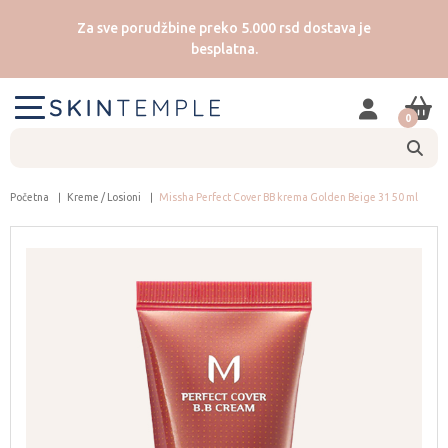
Za sve porudžbine preko 5.000 rsd dostava je
besplatna.
0
Početna
Kreme / Losioni
Missha Perfect Cover BB krema Golden Beige 31 50 ml