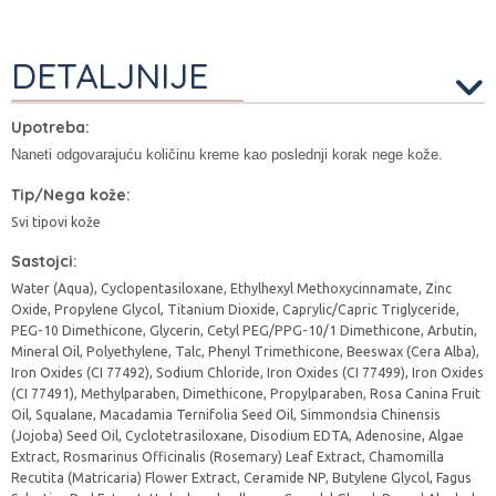
DETALJNIJE
Upotreba:
Naneti odgovarajuću količinu kreme kao poslednji korak nege kože.
Tip/Nega kože:
Svi tipovi kože
Sastojci:
Water (Aqua), Cyclopentasiloxane, Ethylhexyl Methoxycinnamate, Zinc
Oxide, Propylene Glycol, Titanium Dioxide, Caprylic/Capric Triglyceride,
PEG-10 Dimethicone, Glycerin, Cetyl PEG/PPG-10/1 Dimethicone, Arbutin,
Mineral Oil, Polyethylene, Talc, Phenyl Trimethicone, Beeswax (Cera Alba),
Iron Oxides (CI 77492), Sodium Chloride, Iron Oxides (CI 77499), Iron Oxides
(CI 77491), Methylparaben, Dimethicone, Propylparaben, Rosa Canina Fruit
Oil, Squalane, Macadamia Ternifolia Seed Oil, Simmondsia Chinensis
(Jojoba) Seed Oil, Cyclotetrasiloxane, Disodium EDTA, Adenosine, Algae
Extract, Rosmarinus Officinalis (Rosemary) Leaf Extract, Chamomilla
Recutita (Matricaria) Flower Extract, Ceramide NP, Butylene Glycol, Fagus