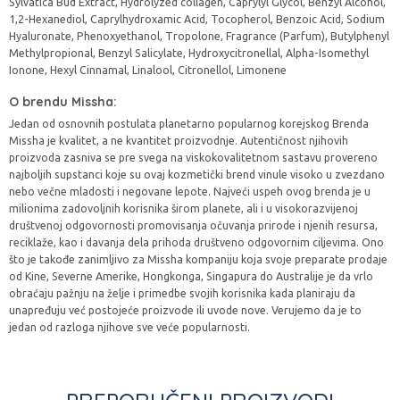
Sylvatica Bud Extract, Hydrolyzed collagen, Caprylyl Glycol, Benzyl Alcohol,
1,2-Hexanediol, Caprylhydroxamic Acid, Tocopherol, Benzoic Acid, Sodium
Hyaluronate, Phenoxyethanol, Tropolone, Fragrance (Parfum), Butylphenyl
Methylpropional, Benzyl Salicylate, Hydroxycitronellal, Alpha-Isomethyl
Ionone, Hexyl Cinnamal, Linalool, Citronellol, Limonene
O brendu Missha:
Jedan od osnovnih postulata planetarno popularnog korejskog Brenda
Missha je kvalitet, a ne kvantitet proizvodnje. Autentičnost njihovih
proizvoda zasniva se pre svega na viskokovalitetnom sastavu provereno
najboljih supstanci koje su ovaj kozmetički brend vinule visoko u zvezdano
nebo večne mladosti i negovane lepote. Najveći uspeh ovog brenda je u
milionima zadovoljnih korisnika širom planete, ali i u visokorazvijenoj
društvenoj odgovornosti promovisanja očuvanja prirode i njenih resursa,
reciklaže, kao i davanja dela prihoda društveno odgovornim ciljevima. Ono
što je takođe zanimljivo za Missha kompaniju koja svoje preparate prodaje
od Kine, Severne Amerike, Hongkonga, Singapura do Australije je da vrlo
obraćaju pažnju na želje i primedbe svojih korisnika kada planiraju da
unapređuju već postojeće proizvode ili uvode nove. Verujemo da je to
jedan od razloga njihove sve veće popularnosti.