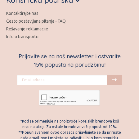
Kontaktirajte nas
Često postavljana pitanja - FAQ
Rešavanje reklamacije
Info o transportu
Prijavite se na naš newsletter i ostvarite
15% popusta na porudžbinu!
*Kod se primenjuje na proizvode korejskih brendova koji
nisu na akciji. Za ostale brendove važi popust od 10%.
**Popunjavanjem ovog obrasca prijavljujete se da primate
naše email-ove i možete se odjaviti u bilo kom trenutku.