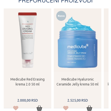
PREPORUČENI PROIZVODI
Novo
Medicube Red Erasing
Medicube Hyaluronic
i
krema 2.0 50 ml
Ceramide Jelly krema 50 ml
k
2.000,
00
RSD
2.525,
00
RSD