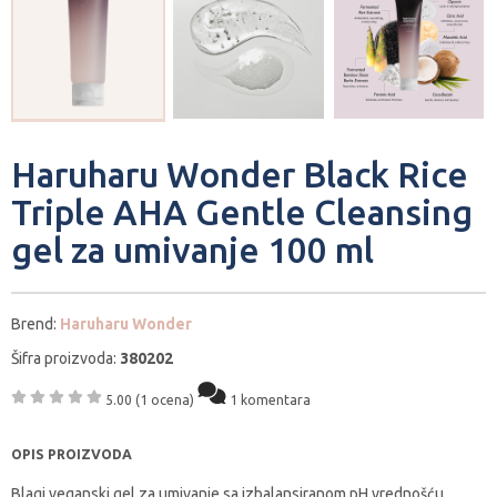
Haruharu Wonder Black Rice
Triple AHA Gentle Cleansing
gel za umivanje 100 ml
Brend:
Haruharu Wonder
Šifra proizvoda:
380202
5.00
(1 ocena)
1 komentara
OPIS PROIZVODA
Blagi veganski gel za umivanje sa izbalansiranom pH vrednošću