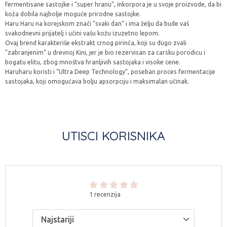
fermentisane sastojke i “super hranu”, inkorpora je u svoje proizvode, da bi
koža dobila najbolje moguće prirodne sastojke.
Haru Haru na korejskom znači “svaki dan” i ima želju da bude vaš
svakodnevni prijatelj i učini vašu kožu izuzetno lepom.
Ovaj brend karakteriše ekstrakt crnog pirinča, koji su dugo zvali
“zabranjenim” u drevnoj Kini, jer je bio rezervisan za carsku porodicu i
bogatu elitu, zbog mnoštva hranljivih sastojaka i visoke cene.
Haruharu koristi i “Ultra Deep Technology”, poseban proces fermentacije
sastojaka, koji omogućava bolju apsorpciju i maksimalan učinak.
UTISCI KORISNIKA
1 recenzija