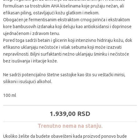
formulisan sa trostrukim AHA kiselinama koje pružaju nežan, ali
efikasan piling, ostavljajući kožu glatkom i mekom.
Obogaćen je fermentisanim ekstraktom crnog pirinča i ekstraktom
kore bambusovih izdanaka koji deluju kao antioksidansi i doprinose
ujednačenom i zdravom tenu.
Pored toga sadrži betain i glicerin koji intenzivno hidriraju kožu, dok
efikasno uklanjaju nečistoće i višak sebuma koji može izazvati
nepravilnosti. Biljni surfaktanti nežno uklanjaju šminku i nečistoće
bez isušivanja i iritacije kože.
Ne sadrži potencijalno štetne sastojke kao što su veštački mirisi,
silikoni i isušujući alkohol.
100 ml
1.939,
00
RSD
Trenutno nema na stanju.
Ukoliko želite da budete obavešteni kada proizvod ponovo bude