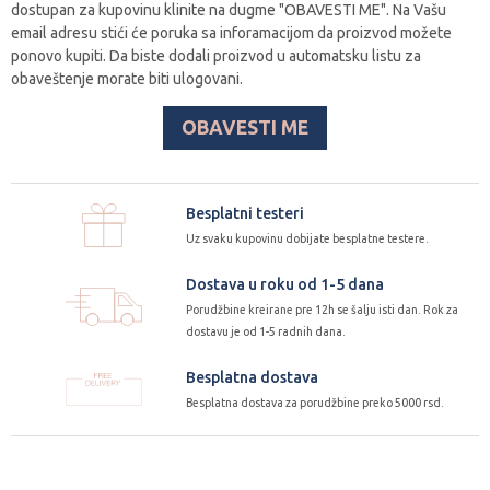
dostupan za kupovinu klinite na dugme "OBAVESTI ME". Na Vašu
email adresu stići će poruka sa inforamacijom da proizvod možete
ponovo kupiti. Da biste dodali proizvod u automatsku listu za
obaveštenje morate biti ulogovani.
OBAVESTI ME
Besplatni testeri
Uz svaku kupovinu dobijate besplatne testere.
Dostava u roku od 1-5 dana
Porudžbine kreirane pre 12h se šalju isti dan. Rok za
dostavu je od 1-5 radnih dana.
Besplatna dostava
Besplatna dostava za porudžbine preko 5000 rsd.