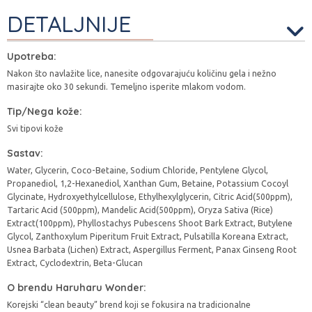
DETALJNIJE
Upotreba:
Nakon što navlažite lice, nanesite odgovarajuću količinu gela i nežno
masirajte oko 30 sekundi. Temeljno isperite mlakom vodom.
Tip/Nega kože:
Svi tipovi kože
Sastav:
Water, Glycerin, Coco-Betaine, Sodium Chloride, Pentylene Glycol,
Propanediol, 1,2-Hexanediol, Xanthan Gum, Betaine, Potassium Cocoyl
Glycinate, Hydroxyethylcellulose, Ethylhexylglycerin, Citric Acid(500ppm),
Tartaric Acid (500ppm), Mandelic Acid(500ppm), Oryza Sativa (Rice)
Extract(100ppm), Phyllostachys Pubescens Shoot Bark Extract, Butylene
Glycol, Zanthoxylum Piperitum Fruit Extract, Pulsatilla Koreana Extract,
Usnea Barbata (Lichen) Extract, Aspergillus Ferment, Panax Ginseng Root
Extract, Cyclodextrin, Beta-Glucan
O brendu Haruharu Wonder:
Korejski “clean beauty” brend koji se fokusira na tradicionalne