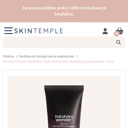
Za sve porudžbine preko 5.000 rsd dostava je
besplatna.
0
Početna
Sredstva za čišćenje lica na vodenoj bazi
Haruharu Wonder Black Rice Triple AHA Gentle Cleansing gel za umivanje 100 ml