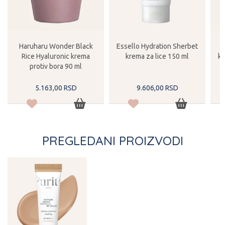
Haruharu Wonder Black
Essello Hydration Sherbet
M
Rice Hyaluronic krema
krema za lice 150 ml
kr
protiv bora 90 ml
5.163,
00
RSD
9.606,
00
RSD
PREGLEDANI PROIZVODI