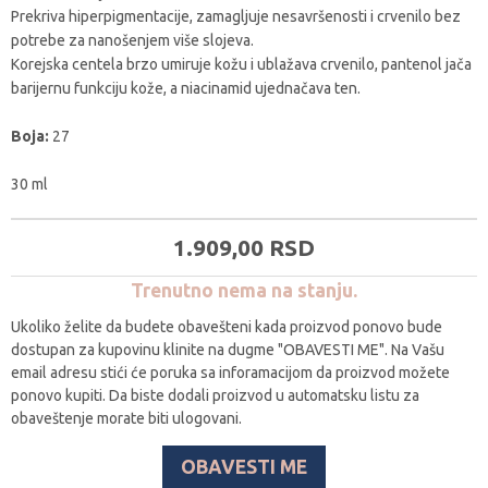
Prekriva hiperpigmentacije, zamagljuje nesavršenosti i crvenilo bez
potrebe za nanošenjem više slojeva.
Korejska centela brzo umiruje kožu i ublažava crvenilo, pantenol jača
barijernu funkciju kože, a niacinamid ujednačava ten.
Boja:
27
30 ml
1.909,
00
RSD
Trenutno nema na stanju.
Ukoliko želite da budete obavešteni kada proizvod ponovo bude
dostupan za kupovinu klinite na dugme "OBAVESTI ME". Na Vašu
email adresu stići će poruka sa inforamacijom da proizvod možete
ponovo kupiti. Da biste dodali proizvod u automatsku listu za
obaveštenje morate biti ulogovani.
OBAVESTI ME