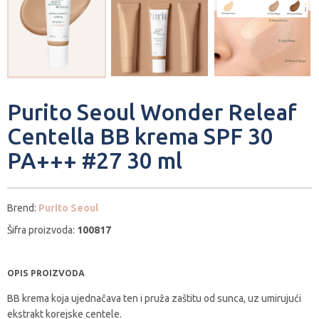
Purito Seoul Wonder Releaf
Centella BB krema SPF 30
PA+++ #27 30 ml
Brend:
Purito Seoul
Šifra proizvoda:
100817
OPIS PROIZVODA
BB krema koja ujednačava ten i pruža zaštitu od sunca, uz umirujući
ekstrakt korejske centele.