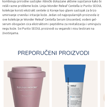
kombinuju prirodne sastojke i klinički dokazane aktivne supstance kako bi
rešili razne probleme kože. Linija Wonder Releaf Centella iz Purito SEOUL
kolekcije koristi ekstrakt centele iz Koreje kao glavni sastojak za brzo
umirivanje crvenila i iritacije kože. Jedan od najpopularnijih proizvoda iz
ove kolekcije je Wonder Releaf Centella Serum Unscented, vodeni gel-
serum obogaćen cica ekstraktom i peptidima za revitalizaciju i umirujuću
negu kože. Svi Purito SEOUL proizvodi su veganski i nisu testirani na
životinjama.
PREPORUČENI PROIZVODI