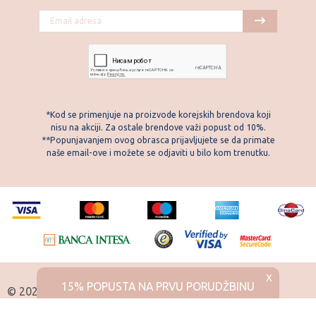
*Kod se primenjuje na proizvode korejskih brendova koji
nisu na akciji. Za ostale brendove važi popust od 10%.
**Popunjavanjem ovog obrasca prijavljujete se da primate
naše email-ove i možete se odjaviti u bilo kom trenutku.
X
15% POPUSTA NA PRVU PORUDŽBINU
© 2026 Skintemple