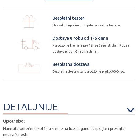
Besplatni testeri
Uz svaku kupovinu dobijate besplatne testere.
Dostava u roku od 1-5 dana
Porudžbine kreirane pre 12h se šalju isti dan. Rok za
dostavu je od 1-5 radnih dana.
Besplatna dostava
Besplatna dostava za porudžbine preko 5000 rsd.
DETALJNIJE
Upotreba:
Nanesite određenu količinu kreme na lice. Lagano utapkajte i prekrijte
nesavršenosti.