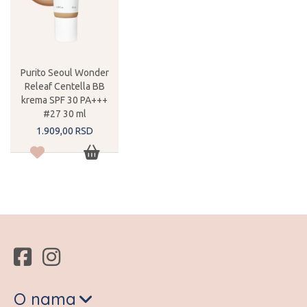
Purito Seoul Wonder
Releaf Centella BB
krema SPF 30 PA+++
#27 30 ml
1.909,
00
RSD
O nama