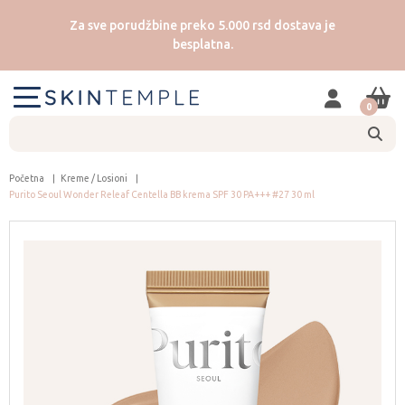
Za sve porudžbine preko 5.000 rsd dostava je
besplatna.
0
Početna
Kreme / Losioni
Purito Seoul Wonder Releaf Centella BB krema SPF 30 PA+++ #27 30 ml