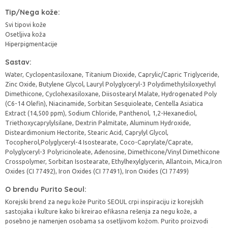
Tip/Nega kože:
Svi tipovi kože
Osetljiva koža
Hiperpigmentacije
Sastav:
Water, Cyclopentasiloxane, Titanium Dioxide, Caprylic/Capric Triglyceride,
Zinc Oxide, Butylene Glycol, Lauryl Polyglyceryl-3 Polydimethylsiloxyethyl
Dimethicone, Cyclohexasiloxane, Diisostearyl Malate, Hydrogenated Poly
(C6-14 Olefin), Niacinamide, Sorbitan Sesquioleate, Centella Asiatica
Extract (14,500 ppm), Sodium Chloride, Panthenol, 1,2-Hexanediol,
Triethoxycaprylylsilane, Dextrin Palmitate, Aluminum Hydroxide,
Disteardimonium Hectorite, Stearic Acid, Caprylyl Glycol,
Tocopherol,Polyglyceryl-4 Isostearate, Coco-Caprylate/Caprate,
Polyglyceryl-3 Polyricinoleate, Adenosine, Dimethicone/Vinyl Dimethicone
Crosspolymer, Sorbitan Isostearate, Ethylhexylglycerin, Allantoin, Mica,Iron
Oxides (CI 77492), Iron Oxides (CI 77491), Iron Oxides (CI 77499)
O brendu Purito Seoul:
Korejski brend za negu kože Purito SEOUL crpi inspiraciju iz korejskih
sastojaka i kulture kako bi kreirao efikasna rešenja za negu kože, a
posebno je namenjen osobama sa osetljivom kožom. Purito proizvodi