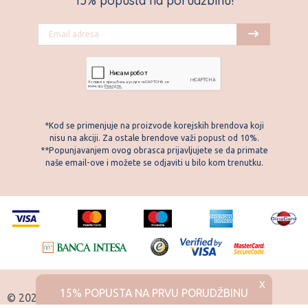
15% popusta na porudžbinu!
*Kod se primenjuje na proizvode korejskih brendova koji
nisu na akciji. Za ostale brendove važi popust od 10%.
**Popunjavanjem ovog obrasca prijavljujete se da primate
naše email-ove i možete se odjaviti u bilo kom trenutku.
X
15% POPUSTA NA PRVU PORUDŽBINU
© 2026 Skintemple