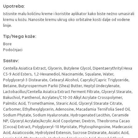
Upotreba:
Istisnite malu količinu kreme i koristite aplikator kako biste nežno umasirali
kremu u kožu. Nanosite kremu ukrug oko orbitalne kosti dalje od vodene
linije.
Tip/Nega kože:
Bore
Podočnjaci
Sastav:
Centella Asiatica Extract, Glycerin, Butylene Glycol, Dipentaerythrityl Hexa
C5-9 Acid Esters, 1,2-Hexanediol, Niacinamide, Squalane, Water,
Polyglyceryl-3 Distearate, Cetearyl Alcohol, Caprylic/Capric Triglyceride,
Betaine, Butyrospermum Parkii (Shea) Butter, Heptyl Undecylenate,
Lactobacillus/Centella Asiatica Extract Ferment Filtrate, Glyceryl Stearate,
Bakuchiol, Panthenol, Acrylates/C10-30 Alkyl Acrylate Crosspolymer,
Palmitic Acid, Tromethamine, Stearic Acid, Glyceryl Stearate Citrate,
Carbomer, Ethylhexylglycerin, Adenosine, Macadamia Ternifolia Seed Oil,
Sodium Phytate, Sodium Hyaluronate, Hydrogenated Lecithin, Ceramide
NP, Glyceryl Acrylate/Acrylic Acid Copolymer, Dextrin, Theobroma Cacao
(Cocoa) Extract, Polyglyceryl-10 Myristate, Phytosphingosine, Madecassic
Acid, Asiaticoside, Hydrolyzed Extensin, Sucrose Distearate, Asiatic Acid,