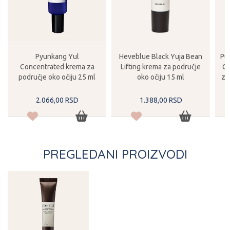
Pyunkang Yul
Heveblue Black Yuja Bean
Pu
Concentrated krema za
Lifting krema za područje
Ce
područje oko očiju 25 ml
oko očiju 15 ml
za
2.066,
00
RSD
1.388,
00
RSD
PREGLEDANI PROIZVODI