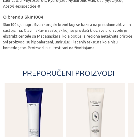
Lauric Acid, Phytosterols, Hydrolyzed Hyaluronic Acid, Caprylyl Glycol,
Acetyl Hexapeptide-8
O brendu Skin1004:
Skin1004 je nagrađivan korejski brend koji se bazira na prirodnim aktivnim
sastojcima. Glavni aktivni sastojak koji se provlači kroz sve proizvode je
ekstrakt centele sa Madagaskara, koja potiče iz regiona netaknute prirode.
Svi proizvodi su hipoalergeni, umirujući i laganih tekstura koje nisu
komedogene. Proizvodi nisu testirani na životinjama.
PREPORUČENI PROIZVODI