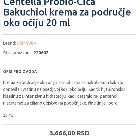
Centella Probio-Cica
Bakuchiol krema za područje
oko očiju 20 ml
Brend:
Skin1004
Šifra proizvoda:
220602
OPIS PROIZVODA
Krema za područje oko očiju formulisana sa bakuhiolom kako bi
obnovila čvrstinu na osetljivoj koži oko očiju. Sadrži hijaluronsku
kiselinu za intenzivnu hidrataciju, kao i ceramid NP, pantenol i
niacinamid za ciljano dejstvo na podočnjake, fine linije i bore.
20 ml
3.666,
00
RSD