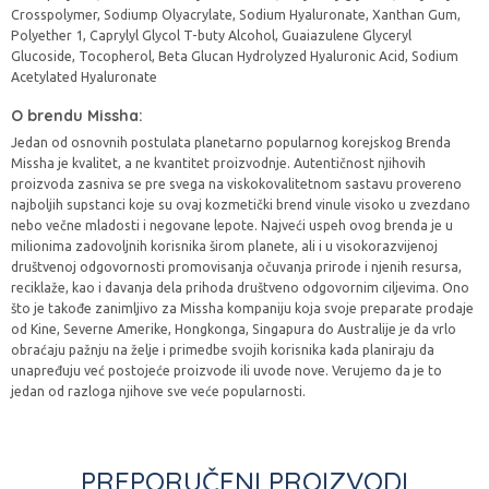
Crosspolymer, Sodiump Olyacrylate, Sodium Hyaluronate, Xanthan Gum,
Polyether 1, Caprylyl Glycol T-buty Alcohol, Guaiazulene Glyceryl
Glucoside, Tocopherol, Beta Glucan Hydrolyzed Hyaluronic Acid, Sodium
Acetylated Hyaluronate
O brendu Missha:
Jedan od osnovnih postulata planetarno popularnog korejskog Brenda
Missha je kvalitet, a ne kvantitet proizvodnje. Autentičnost njihovih
proizvoda zasniva se pre svega na viskokovalitetnom sastavu provereno
najboljih supstanci koje su ovaj kozmetički brend vinule visoko u zvezdano
nebo večne mladosti i negovane lepote. Najveći uspeh ovog brenda je u
milionima zadovoljnih korisnika širom planete, ali i u visokorazvijenoj
društvenoj odgovornosti promovisanja očuvanja prirode i njenih resursa,
reciklaže, kao i davanja dela prihoda društveno odgovornim ciljevima. Ono
što je takođe zanimljivo za Missha kompaniju koja svoje preparate prodaje
od Kine, Severne Amerike, Hongkonga, Singapura do Australije je da vrlo
obraćaju pažnju na želje i primedbe svojih korisnika kada planiraju da
unapređuju već postojeće proizvode ili uvode nove. Verujemo da je to
jedan od razloga njihove sve veće popularnosti.
PREPORUČENI PROIZVODI