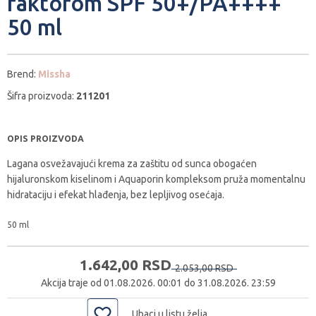
faktorom SPF 50+/PA++++
50 ml
Brend:
Missha
Šifra proizvoda:
211201
OPIS PROIZVODA
Lagana osvežavajući krema za zaštitu od sunca obogaćen
hijaluronskom kiselinom i Aquaporin kompleksom pruža momentalnu
hidrataciju i efekat hlađenja, bez lepljivog osećaja.
50 ml
1.642,
00
RSD
2.053,
00
RSD
Akcija traje od 01.08.2026. 00:01 do 31.08.2026. 23:59
Ubaci u listu želja