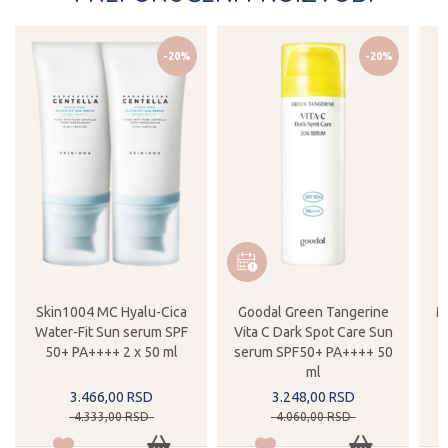
-20%
-20%
Skin1004 MC Hyalu-Cica
Goodal Green Tangerine
M
Water-Fit Sun serum SPF
Vita C Dark Spot Care Sun
50+ PA++++ 2 x 50 ml
serum SPF50+ PA++++ 50
ml
3.466,
00
RSD
3.248,
00
RSD
4.333,
00
RSD
4.060,
00
RSD