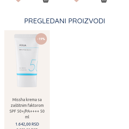
PREGLEDANI PROIZVODI
-19%
Missha krema sa
zaštitnim faktorom
SPF 50+/PA++++ 50
ml
1.642,
00
RSD