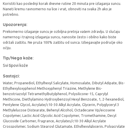
Koristiti kao poslednji korak dnevne rutine 20 minuta pre izlaganja suncu.
Naneti kremu ravnomerno na lice i vrat, obnoviti na svaka 2h ako je
potrebno.
Upozorenja:
Prekomerno izlaganje suncu je ozbiljna pretnja vašem zdravlju. U slučaju
namernog i trajnog izlaganja suncu, nanosite često i obilno kako biste
održali zaštitu. Ne pruža 100% zaštitu od sunca. Izbegavajte područje oko
očiju.
Tip/Nega kože:
Svi tipovi kože
Sastojci:
Water, Propanediol, Ethylhexyl Salicylate, Homosalate, Dibutyl Adipate, Bis-
Ethylhexyloxyphenol Methoxyphenyl Triazine, Methylene Bis-
benzotriazolyl Tetramethylbutylphenol, Polysilicone-15, Caprylyl
Methicone, Diethylamino Hydroxybenzoyl Hexyl Benzoate, 1, 2-hexanediol,
Pentylene Glycol, Acrylate/c10-30 Alkyl Acrylate, Glycerin, Polyglyceryl 3
Methylelucose Distearate, Behenyl Alcohol, Octadecane Vp/eicosene
Copolymer, Lactic Acid Glycolic Acid Copolymer, Tromethamine, Decyl
Glucoside Carbomer, Fragrance, Acrylates/c10-30 Alkyl Acrylate
Crosspolymer, Sodium Stearoyl Glutamate, Ethylhexylglycerin, Polyacrylate