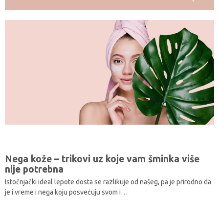
Nega kože – trikovi uz koje vam šminka više
nije potrebna
Istočnjački ideal lepote dosta se razlikuje od našeg, pa je prirodno da
je i vreme i nega koju posvećuju svom i…