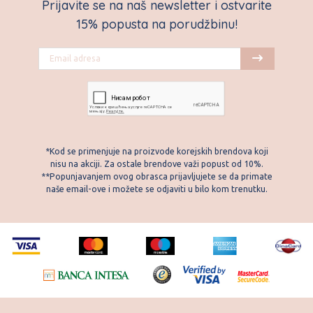
Prijavite se na naš newsletter i ostvarite
15% popusta na porudžbinu!
*Kod se primenjuje na proizvode korejskih brendova koji
nisu na akciji. Za ostale brendove važi popust od 10%.
**Popunjavanjem ovog obrasca prijavljujete se da primate
naše email-ove i možete se odjaviti u bilo kom trenutku.