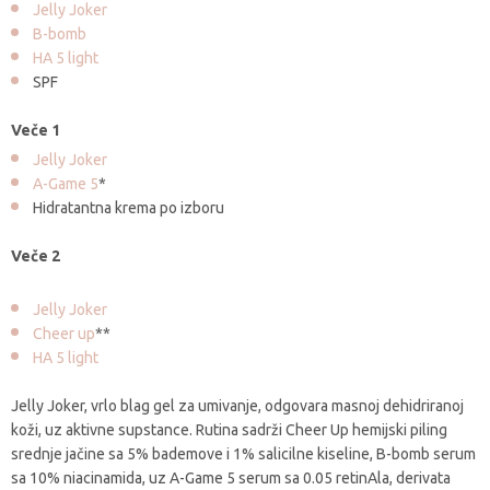
Jelly Joker
B-bomb
HA 5 light
SPF
Veče 1
Jelly Joker
A-Game 5
*
Hidratantna krema po izboru
Veče 2
Jelly Joker
Cheer up
**
HA 5 light
Jelly Joker, vrlo blag gel za umivanje, odgovara masnoj dehidriranoj
koži, uz aktivne supstance. Rutina sadrži Cheer Up hemijski piling
srednje jačine sa 5% bademove i 1% salicilne kiseline, B-bomb serum
sa 10% niacinamida, uz A-Game 5 serum sa 0.05 retinAla, derivata