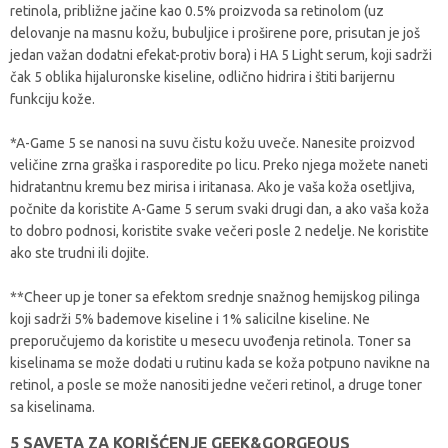
retinola, približne jačine kao 0.5% proizvoda sa retinolom (uz
delovanje na masnu kožu, bubuljice i proširene pore, prisutan je još
jedan važan dodatni efekat-protiv bora) i HA 5 Light serum, koji sadrži
čak 5 oblika hijaluronske kiseline, odlično hidrira i štiti barijernu
funkciju kože.
*A-Game 5 se nanosi na suvu čistu kožu uveče. Nanesite proizvod
veličine zrna graška i rasporedite po licu. Preko njega možete naneti
hidratantnu kremu bez mirisa i iritanasa. Ako je vaša koža osetljiva,
počnite da koristite A-Game 5 serum svaki drugi dan, a ako vaša koža
to dobro podnosi, koristite svake večeri posle 2 nedelje. Ne koristite
ako ste trudni ili dojite.
**Cheer up je toner sa efektom srednje snažnog hemijskog pilinga
koji sadrži 5% bademove kiseline i 1% salicilne kiseline. Ne
preporučujemo da koristite u mesecu uvođenja retinola. Toner sa
kiselinama se može dodati u rutinu kada se koža potpuno navikne na
retinol, a posle se može nanositi jedne večeri retinol, a druge toner
sa kiselinama.
5 SAVETA ZA KORIŠĆENJE GEEK&GORGEOUS