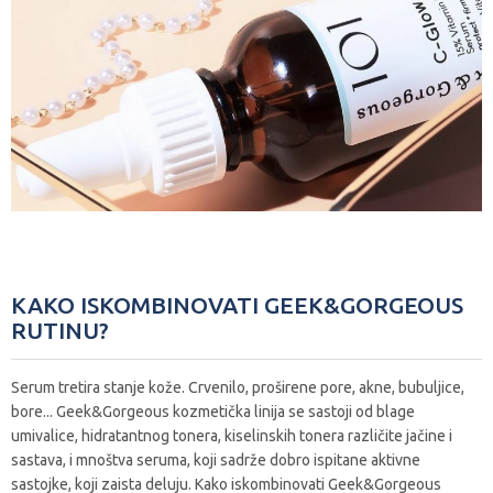
KAKO ISKOMBINOVATI GEEK&GORGEOUS
RUTINU?
Serum tretira stanje kože. Crvenilo, proširene pore, akne, bubuljice,
bore... Geek&Gorgeous kozmetička linija se sastoji od blage
umivalice, hidratantnog tonera, kiselinskih tonera različite jačine i
sastava, i mnoštva seruma, koji sadrže dobro ispitane aktivne
sastojke, koji zaista deluju. Kako iskombinovati Geek&Gorgeous