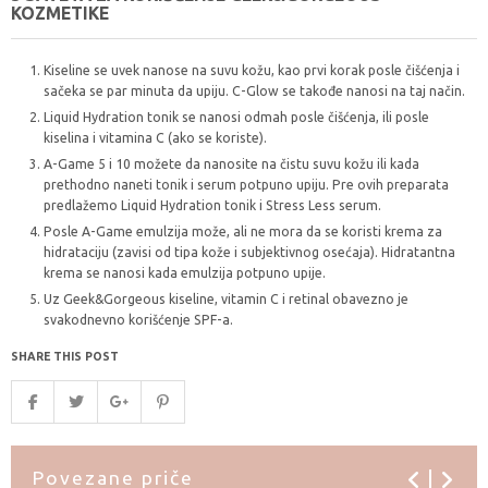
KOZMETIKE
Kiseline se uvek nanose na suvu kožu, kao prvi korak posle čišćenja i
sačeka se par minuta da upiju. C-Glow se takođe nanosi na taj način.
Liquid Hydration tonik se nanosi odmah posle čišćenja, ili posle
kiselina i vitamina C (ako se koriste).
A-Game 5 i 10 možete da nanosite na čistu suvu kožu ili kada
prethodno naneti tonik i serum potpuno upiju. Pre ovih preparata
predlažemo Liquid Hydration tonik i Stress Less serum.
Posle A-Game emulzija može, ali ne mora da se koristi krema za
hidrataciju (zavisi od tipa kože i subjektivnog osećaja). Hidratantna
krema se nanosi kada emulzija potpuno upije.
Uz Geek&Gorgeous kiseline, vitamin C i retinal obavezno je
svakodnevno korišćenje SPF-a.
SHARE THIS POST
Povezane priče