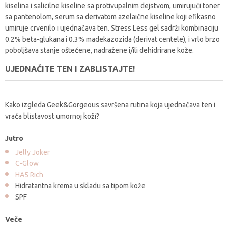
kiselina i salicilne kiseline sa protivupalnim dejstvom, umirujući toner
sa pantenolom, serum sa derivatom azelaične kiseline koji efikasno
umiruje crvenilo i ujednačava ten. Stress Less gel sadrži kombinaciju
0.2% beta-glukana i 0.3% madekazozida (derivat centele), i vrlo brzo
poboljšava stanje oštećene, nadražene i/ili dehidrirane kože.
UJEDNAČITE TEN I ZABLISTAJTE!
Kako izgleda Geek&Gorgeous savršena rutina koja ujednačava ten i
vraća blistavost umornoj koži?
Jutro
Jelly Joker
C-Glow
HA5 Rich
Hidratantna krema u skladu sa tipom kože
SPF
Veče