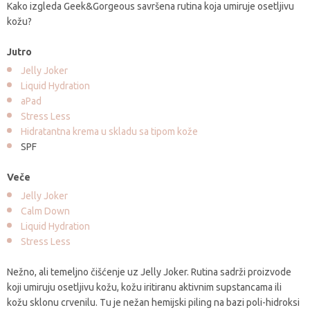
Kako izgleda Geek&Gorgeous savršena rutina koja umiruje osetljivu
kožu?
Jutro
Jelly Joker
Liquid Hydration
aPad
Stress Less
Hidratantna krema u skladu sa tipom kože
SPF
Veče
Jelly Joker
Calm Down
Liquid Hydration
Stress Less
Nežno, ali temeljno čišćenje uz Jelly Joker. Rutina sadrži proizvode
koji umiruju osetljivu kožu, kožu iritiranu aktivnim supstancama ili
kožu sklonu crvenilu. Tu je nežan hemijski piling na bazi poli-hidroksi