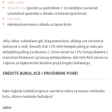
Jelly Joker
Smooth Out
(početi sa upotrebom 1-2x nedeljno i povećati
učestalost upotrebe u skladu sa tolerancijom kože)
HA5 Rich
Hidratantna krema u skladu sa tipom kože
Jelly Joker, svilenkasti gel, blag prema koži, uklanja sve nečistoće
rastvorne u vodi. Smooth Out 12% AHA hemijski piling je malo jači
antiejdžing piling za iskusne, C-Glow serum sa 15% čistog vitamina C
vraća koži blistavost i pruža joj antioksidanse, dok HA5 Rich serum sa
5 tipova za hijaluronske kiseline pruža bogatu hidrataciju.
SREDITE BUBULJICE I PROŠIRENE PORE!
Kako izgleda Geek&Gorgeous savršena rutina za masnu i mešovitu
kožu, sklonu nastanku bubuljica?
Jutro