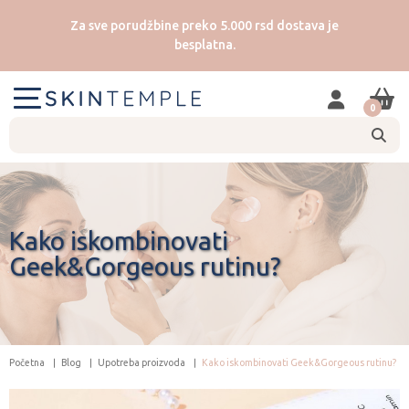
Za sve porudžbine preko 5.000 rsd dostava je
besplatna.
0
Kako iskombinovati
Geek&Gorgeous rutinu?
Početna
Blog
Upotreba proizvoda
Kako iskombinovati Geek&Gorgeous rutinu?