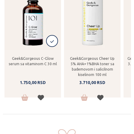
Geek&Gorgeous C-Glow
Geek&Gorgeous Cheer Up
Gee
serum sa vitaminom C 30 ml
5% AHA+1%BHA toner sa
3.2
bademovom i salicilnom
kiselinom 100 ml
1.750,
00
RSD
3.710,
00
RSD