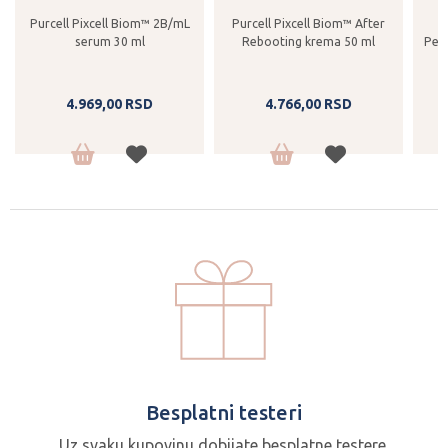
Purcell Pixcell Biom™ 2B/mL
Purcell Pixcell Biom™ After
serum 30 ml
Rebooting krema 50 ml
Pep
4.969,
00
RSD
4.766,
00
RSD
Besplatni testeri
Uz svaku kupovinu dobijate besplatne testere.