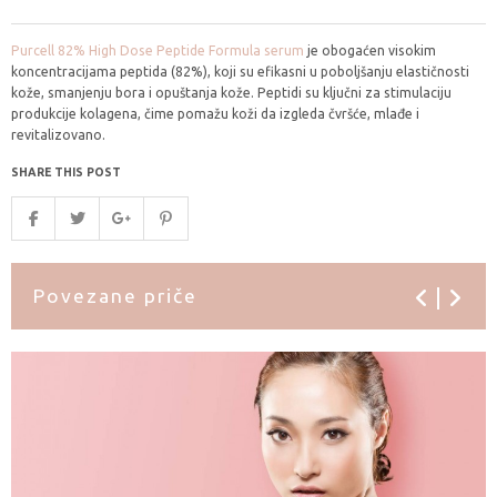
Purcell 82% High Dose Peptide Formula serum
je obogaćen visokim
koncentracijama peptida (82%), koji su efikasni u poboljšanju elastičnosti
kože, smanjenju bora i opuštanja kože. Peptidi su ključni za stimulaciju
produkcije kolagena, čime pomažu koži da izgleda čvršće, mlađe i
revitalizovano.
SHARE THIS POST
Povezane priče