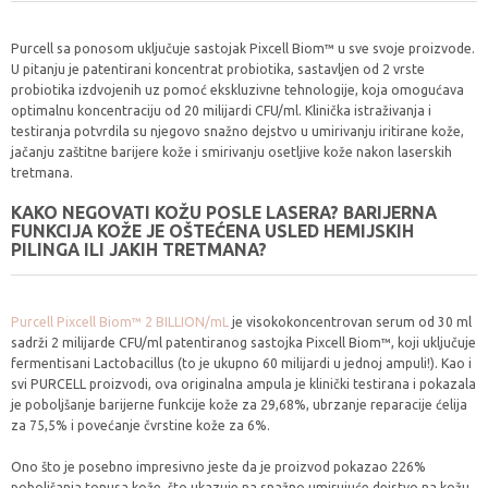
Purcell sa ponosom uključuje sastojak Pixcell Biom™ u sve svoje proizvode.
U pitanju je patentirani koncentrat probiotika, sastavljen od 2 vrste
probiotika izdvojenih uz pomoć ekskluzivne tehnologije, koja omogućava
optimalnu koncentraciju od 20 milijardi CFU/ml. Klinička istraživanja i
testiranja potvrdila su njegovo snažno dejstvo u umirivanju iritirane kože,
jačanju zaštitne barijere kože i smirivanju osetljive kože nakon laserskih
tretmana.
KAKO NEGOVATI KOŽU POSLE LASERA? BARIJERNA
FUNKCIJA KOŽE JE OŠTEĆENA USLED HEMIJSKIH
PILINGA ILI JAKIH TRETMANA?
Purcell Pixcell Biom™ 2 BILLION/mL
je visokokoncentrovan serum od 30 ml
sadrži 2 milijarde CFU/ml patentiranog sastojka Pixcell Biom™, koji uključuje
fermentisani Lactobacillus (to je ukupno 60 milijardi u jednoj ampuli!). Kao i
svi PURCELL proizvodi, ova originalna ampula je klinički testirana i pokazala
je poboljšanje barijerne funkcije kože za 29,68%, ubrzanje reparacije ćelija
za 75,5% i povećanje čvrstine kože za 6%.
Ono što je posebno impresivno jeste da je proizvod pokazao 226%
poboljšanja tonusa kože, što ukazuje na snažno umirujuće dejstvo na kožu