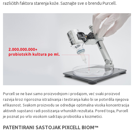
različitih faktora starenja kože. Saznajte sve o brendu Purcell.
Purcell se ne bavi samo proizvodnjom i prodajom, već svaki proizvod
razvija kroz rigorozna istraživanja i testiranja kako bi se potvrdila njegova
efikasnost. Svakom proizvodu se određuje optimalna visoka koncentracija
aktivnih supstanci radi postizanja vrhunskih rezultata. Pored toga, Purcell
je poznat po vrlo visokom sadržaju probiotika u kozmetici.
PATENTIRANI SASTOJAK PIXCELL BIOM™