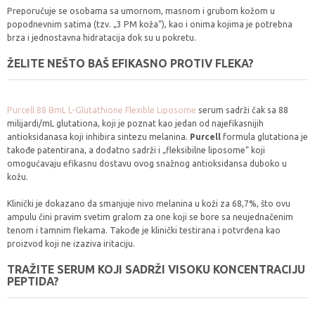
Preporučuje se osobama sa umornom, masnom i grubom kožom u
popodnevnim satima (tzv. „3 PM koža“), kao i onima kojima je potrebna
brza i jednostavna hidratacija dok su u pokretu.
ŽELITE NEŠTO BAŠ EFIKASNO PROTIV FLEKA?
Purcell 88 BmL L-Glutathione Flexible Liposome
serum sadrži čak sa 88
milijardi/mL glutationa, koji je poznat kao jedan od najefikasnijih
antioksidanasa koji inhibira sintezu melanina.
Purcell
formula glutationa je
takođe patentirana, a dodatno sadrži i „fleksibilne liposome“ koji
omogućavaju efikasnu dostavu ovog snažnog antioksidansa duboko u
kožu.
Klinički je dokazano da smanjuje nivo melanina u koži za 68,7%, što ovu
ampulu čini pravim svetim gralom za one koji se bore sa neujednačenim
tenom i tamnim flekama. Takođe je klinički testirana i potvrđena kao
proizvod koji ne izaziva iritaciju.
TRAŽITE SERUM KOJI SADRŽI VISOKU KONCENTRACIJU
PEPTIDA?