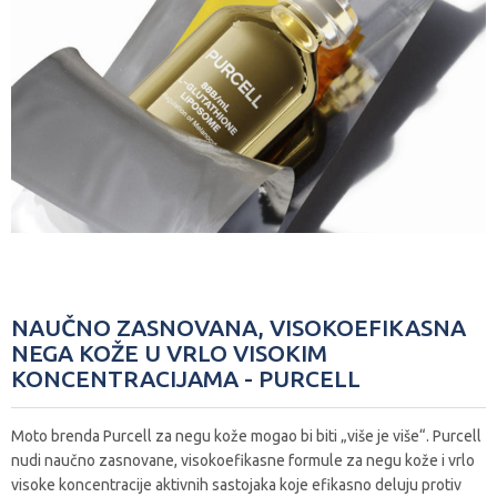
NAUČNO ZASNOVANA, VISOKOEFIKASNA
NEGA KOŽE U VRLO VISOKIM
KONCENTRACIJAMA - PURCELL
Moto brenda Purcell za negu kože mogao bi biti „više je više“. Purcell
nudi naučno zasnovane, visokoefikasne formule za negu kože i vrlo
visoke koncentracije aktivnih sastojaka koje efikasno deluju protiv