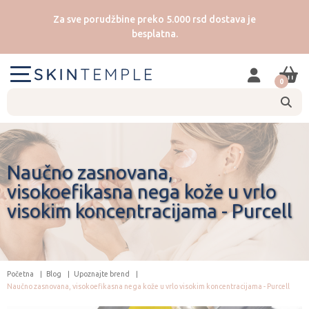
Za sve porudžbine preko 5.000 rsd dostava je
besplatna.
0
Naučno zasnovana,
visokoefikasna nega kože u vrlo
visokim koncentracijama - Purcell
Početna
Blog
Upoznajte brend
Naučno zasnovana, visokoefikasna nega kože u vrlo visokim koncentracijama - Purcell