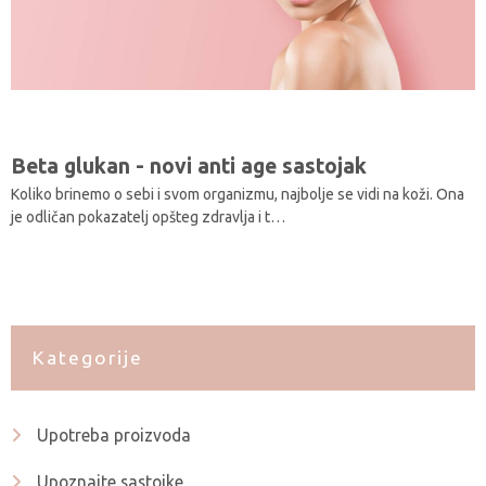
Beta glukan - novi anti age sastojak
Koliko brinemo o sebi i svom organizmu, najbolje se vidi na koži. Ona
je odličan pokazatelj opšteg zdravlja i t…
Kategorije
Upotreba proizvoda
Upoznajte sastojke