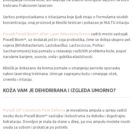
tretiranu frakcionim laserom.
Uprkos pretpostavkama o iritacijama koje ljudi imaju o formulama visokih
koncentracija, ovaj proizvod je klinički testiran i pokazao je NULTU iritaciju.
Purcell Pixcell Biom™ After-Laser Rebooting krema
sadrži moćni sastojak
Pixcell Biom™, uz dodatak još tri soja probiotika, čime se dobija ukupno pet
sojeva (Bifidobacterium, Lactobacillus, Lactococcus, Pichia i
Saccharomyces) koji pomažu u rešavanju različitih problema kože, poput
narušene barijere, suvoće, sivila i gubitka elastičnosti.
Klinički je dokazano da krema pomaže u smanjenju perioda oporavka
nakon laserskog tretmana. Umiruje zagrejanu kožu i smanjuje otok,
crvenilo i iritaciju.
KOŽA VAM JE DEHIDRIRANA I IZGLEDA UMORNO?
Purcell 247 Colostrum Pore Defence
je inovativna ampula u spreju sadrži
visoku dozu Pixcell Biom™ sastojka i kolostruma za duboku i dugotrajnu
hidrataciju. Dovoljno je mala da stane u džep, pa ovu ampulu možete nositi
svuda sa sobom i prskati je po potrebi.