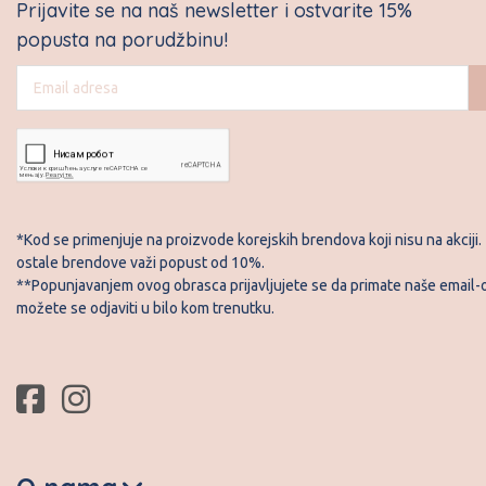
Prijavite se na naš newsletter i ostvarite 15%
popusta na porudžbinu!
*Kod se primenjuje na proizvode korejskih brendova koji nisu na akciji.
ostale brendove važi popust od 10%.
**Popunjavanjem ovog obrasca prijavljujete se da primate naše email-o
možete se odjaviti u bilo kom trenutku.