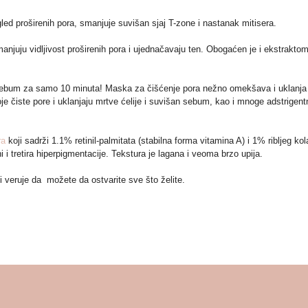
led proširenih pora, smanjuje suvišan sjaj T-zone i nastanak mitisera.
juju vidljivost proširenih pora i ujednačavaju ten. Obogaćen je i ekstraktom
sebum za samo 10 minuta! Maska za čišćenje pora nežno omekšava i uklanja 
 čiste pore i uklanjaju mrtve ćelije i suvišan sebum, kao i mnoge adstrigent
ra
koji sadrži 1.1% retinil-palmitata (stabilna forma vitamina A) i 1% ribljeg k
 i tretira hiperpigmentacije. Tekstura je lagana i veoma brzo upija.
 veruje da možete da ostvarite sve što želite.