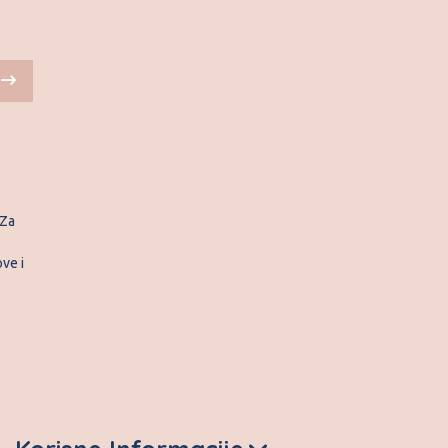
 Za
ve i