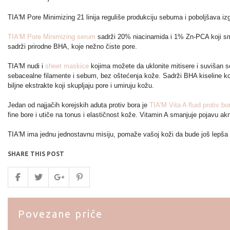
A
TIA'M Pore Minimizing 21 linija reguliše produkciju sebuma i poboljšava izg
TIA'M Pore Minimizing serum
sadrži 20% niacinamida i 1% Zn-PCA koji sman
sadrži prirodne BHA, koje nežno čiste pore.
TIA'M nudi i
sheet maskice
kojima možete da uklonite mitisere i suvišan 
sebacealne filamente i sebum, bez oštećenja kože. Sadrži BHA kiseline koje
biljne ekstrakte koji skupljaju pore i umiruju kožu.
Jedan od najjačih korejskih aduta protiv bora je
TIA'M Vita A fluid protiv bo
fine bore i utiče na tonus i elastičnost kože. Vitamin A smanjuje pojavu akni
TIA'M ima jednu jednostavnu misiju, pomaže vašoj koži da bude još lepša i
SHARE THIS POST
Povezane priče