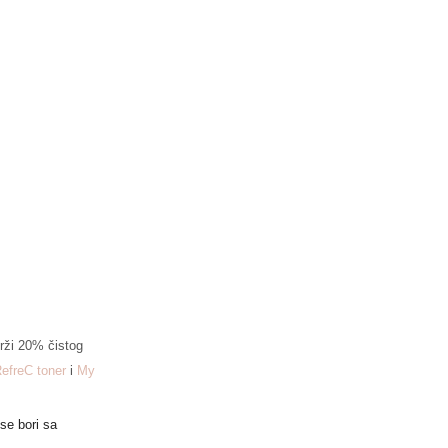
drži 20% čistog
RefreC toner
i
My
se bori sa