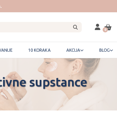
.
0
ANIJE
10 KORAKA
AKCIJA
BLOG
tivne supstance