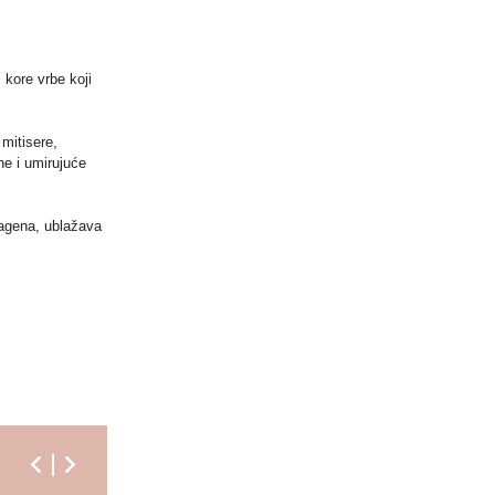
 kore vrbe koji
mitisere,
ne i umirujuće
olagena, ublažava