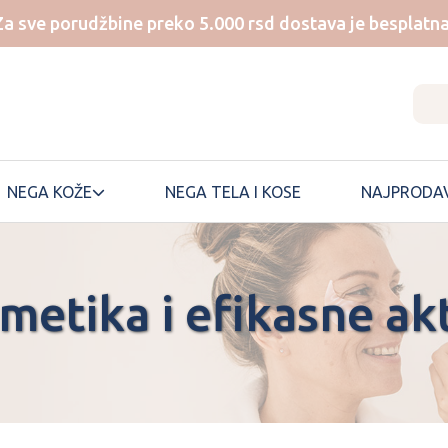
Za sve porudžbine preko 5.000 rsd dostava je besplatna
NEGA KOŽE
NEGA TELA I KOSE
NAJPRODAV
metika i efikasne ak
NUMBUZIN
SKIN1004
ONE THING
SKINFOOD
ONGREDIENTS
SKINTEMPLE
PEM DELIAN
SOME BY MI
SUNGBOON
PERIPERA
EDITOR