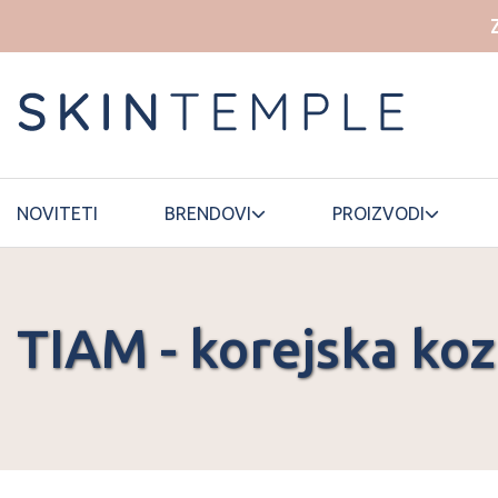
NOVITETI
BRENDOVI
PROIZVODI
TIAM - korejska koz
HOUSE OF
ELROEL
LANEIGE
DOHWA
ESSELLO
HYAAH
LUVUM
ETUDE HOUSE
ILLIYOON
MAMONDE
FWEE
INNISFREE
MANYO
FATION
ISNTREE
MARY&MAY