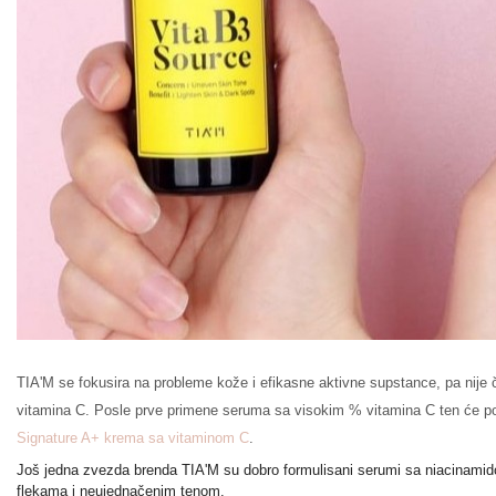
TIA'M se fokusira na probleme kože i efikasne aktivne supstance, pa nije 
I
vitamina C. Posle prve primene seruma sa visokim % vitamina C ten će post
Signature A+ krema sa vitaminom C
.
Još jedna zvezda brenda TIA'M su dobro formulisani serumi sa niacinamido
flekama i neujednačenim tenom.