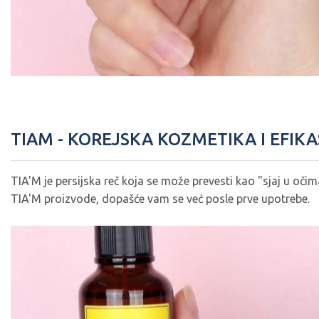
TIAM - KOREJSKA KOZMETIKA I EFIK
TIA'M je persijska reč koja se može prevesti kao "sjaj u očim
TIA'M proizvode, dopašće vam se već posle prve upotrebe.