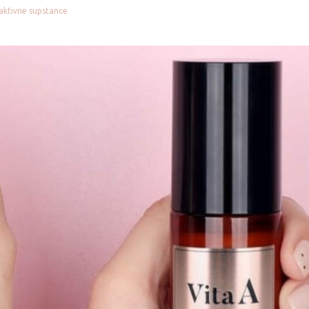
THE LAB BY
PURCELL
 aktivne supstance
BLANC DOUX
PURITO SEOUL
TIRTIR
PYUNKANG YUL
TOCOBO
REAL BARRIER
TORRIDEN
ROM&ND
TOVEGAN
ROUND LAB
VT COSMETICS
ROVECTIN
YUNJAC
SEAPURI
WELLAGE