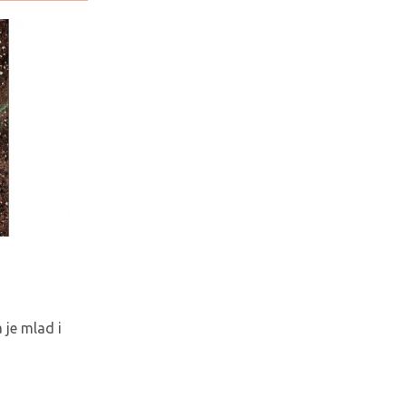
Centella Asiatica - tradicionalni 
sastojak u kozmetici
 je mlad i
Ukoliko ne postoji dobra osnova, ni jedna šmi
saveznik. Nega koze nikada nije bila jednost