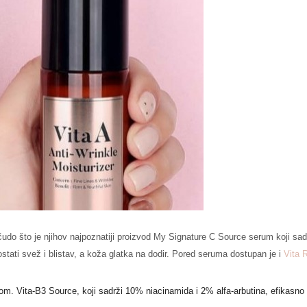
čudo što je njihov najpoznatiji proizvod My Signature C Source serum koji sa
ati svež i blistav, a koža glatka na dodir. Pored seruma dostupan je i
Vita 
m. Vita-B3 Source, koji sadrži 10% niacinamida i 2% alfa-arbutina, efikasno 